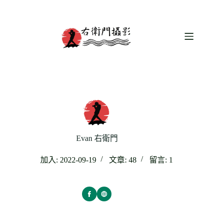
跳
至
主
要
內
容
Evan 右衛門
加入: 2022-09-19
文章: 48
留言: 1