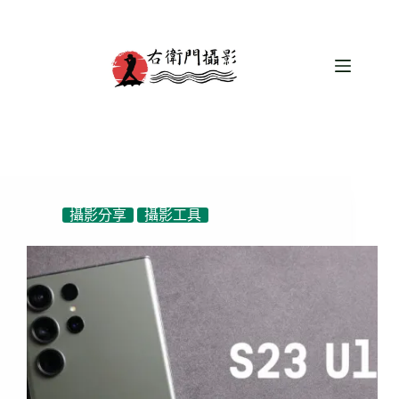
跳
至
主
要
內
容
攝影分享
攝影工具