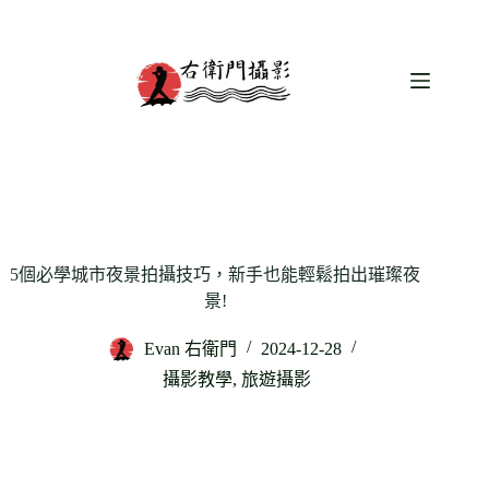
跳
至
主
要
內
容
5個必學城市夜景拍攝技巧，新手也能輕鬆拍出璀璨夜
景!
Evan 右衛門
2024-12-28
攝影教學
,
旅遊攝影