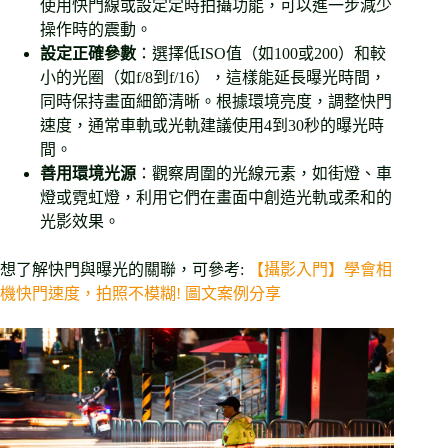
使用快門線或設定定時拍攝功能，可以進一步減少
操作時的震動。
設定正確參數
：選擇低ISO值（如100或200）和較
小的光圈（如f/8到f/16），這樣能延長曝光時間，
同時保持畫面細節清晰。根據環境亮度，調整快門
速度，通常車軌或光軌建議使用4到30秒的曝光時
間。
善用環境光源
：觀察周圍的光線元素，如街燈、車
燈或霓虹燈，利用它們在畫面中創造光軌或柔和的
光影效果。
想了解快門與曝光的關聯，可參考:
【攝影入門】學會相
機快門速度，拍照不模糊! 圖文案例分享