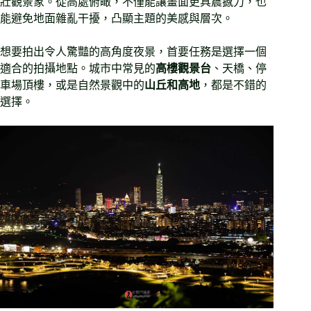
壯觀景象。從高處俯瞰，不僅能讓畫面更具震撼力，也
能避免地面雜亂干擾，凸顯主題的美感與層次。
想要拍出令人驚豔的高角度夜景，首要任務是選擇一個
適合的拍攝地點。城市中常見的
高樓觀景台
、天橋、停
車場頂樓，或是自然景觀中的
山丘和高地
，都是不錯的
選擇。