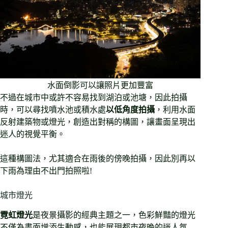
水面倒影可以讓照片更加豐富
不過在城市中或許不容易找到湖泊或池塘，因此拍攝
時，可以尋找噴水池或積水處
以低角度拍攝
，利用水面
反射建築物或燈光，創造出對稱的構圖，讓畫面呈現出
迷人的視覺平衡。
這種構圖法，尤其適合在雨後的傍晚拍攝，因此別再以
下雨為理由不出門拍照啦!
城市燈光
霓虹燈光
是夜景攝影的經典主題之一，色彩鮮豔的燈光
不僅為畫面增添生動感，也能展現都市夜晚的迷人氛