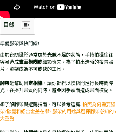
目錄
準備腳架與快門線!
由於夜間攝影通常處於
光線不足
的狀態，手持拍攝往往
容易造成
畫面模糊
或細節喪失。為了拍出清晰的夜景照
片，腳架成為不可或缺的工具。
腳架
能幫助
固定相機
，讓你輕鬆以慢快門進行長時間曝
光，在提升畫質的同時，避免因手震而造成畫面模糊。
想了解腳架與選購指南，可以參考這篇:
拍照為何需要腳
架?碳纖和鋁合金差在哪? 腳架的用途與選擇腳架必知的5
大重點