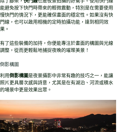
除了腳架，
快門線
也是夜景拍攝的好幫手。使用快門線
能避免按下快門時帶來的輕微震動，特別是在需要使用
慢快門的情況下，更能確保畫面的穩定性。如果沒有快
門線，也可以啟用相機的定時拍攝功能，達到相同效
果。
有了這些裝備的加持，你便能專注於畫面的構圖與光線
調整，從而更輕鬆地捕捉夜晚的璀璨美景！
倒影構圖
利用
倒影構圖
是夜景攝影中非常有趣的技巧之一，能讓
照片更具層次感與詩意，尤其是在有湖泊、河流或積水
的場景中更是效果出眾。