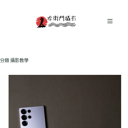
跳
至
主
要
內
容
分類
攝影教學