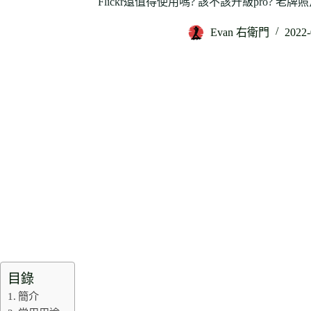
Flickr還值得使用嗎? 該不該升級pro? 老牌
Evan 右衛門
2022-
目錄
簡介