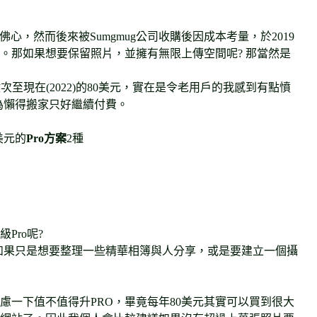
佛心，然而後來被Sumgmug公司收購後因成本考量，於2019
除。那如果想要保留照片，並擁有無限上傳空間呢? 那當然是
數次至現在(2022)的80美元，實在是令老用戶的我感到有點憤
因為懶得搬家只好繼續付費。
美元的
Pro方案
2種
Pro呢?
空間，如果只是想要整理一些精華相簿與人分享，或是要建立一個攝
慮一下值不值得升PRO，畢竟每年80美元其實可以買到很大