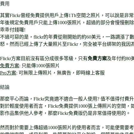
費用
其實Flickr曾經免費提供用戶上傳1Tb空間之照片，可以說是非常
年後規定免費用戶只能上傳1000張照片，超過的部分會慢慢刪
乖乖付錢囉!
不過可惡的是，flickr的年費從剛開始的約60美元，一路調漲了
怒。然而已經上傳了大量照片至Flickr，完全被平台綁架的我
Flickr方案目前沒有區分成很多等級，只有
免費方案
及年付約80
免費方案
: 只能傳1000張照片
Pro方案
: 可無限上傳照片，無廣告，即時線上客服
結論
那麼平心而論，Flickr究竟適不適合一般人使用? 值不值得付費升級
對於輕度使用者而言，Flickr免費提供1000張上傳照片的
影作品集供他人參考，那麼Flickr免費版仍是非常值得使用的。
然而對於需要上傳超過1000張照片的使用者而言，可能便需要考