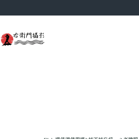
跳
至
主
要
內
容