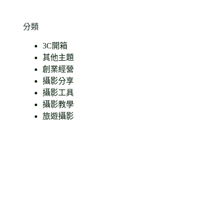
找
不
到
分類
符
3C開箱
合
其他主題
條
創業經營
件
攝影分享
的
攝影工具
結
攝影教學
果
旅遊攝影