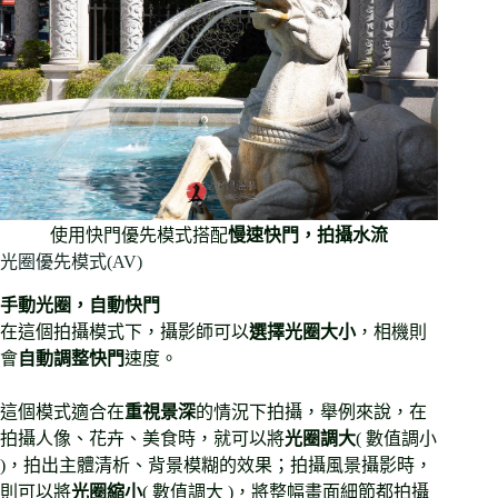
使用快門優先模式搭配
慢速快門，拍攝水流
光圈優先模式(AV)
手動光圈，自動快門
在這個拍攝模式下，攝影師可以
選擇光圈大小
，相機則
會
自動調整快門
速度。
這個模式適合在
重視景深
的情況下拍攝，舉例來說，在
拍攝人像、花卉、美食時，就可以將
光圈調大
( 數值調小
)，拍出主體清析、背景模糊的效果；拍攝風景攝影時，
則可以將
光圈縮小
( 數值調大 )，將整幅畫面細節都拍攝