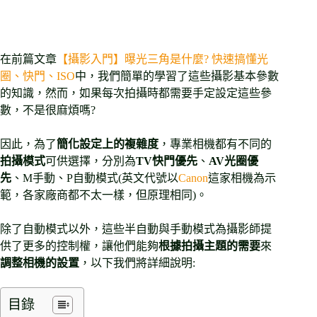
在前篇文章
【攝影入門】曝光三角是什麼? 快速搞懂光
圈、快門、ISO
中，我們簡單的學習了這些攝影基本參數
的知識，然而，如果每次拍攝時都需要手定設定這些參
數，不是很麻煩嗎?
因此，為了
簡化設定上的複雜度
，專業相機都有不同的
拍攝模式
可供選擇，分別為
TV快門優先
、
AV光圈優
先
、M手動、P自動模式(英文代號以
Canon
這家相機為示
範，各家廠商都不太一樣，但原理相同)。
除了自動模式以外，這些半自動與手動模式為攝影師提
供了更多的控制權，讓他們能夠
根據拍攝主題的需要
來
調整相機的設置
，以下我們將詳細說明:
目錄