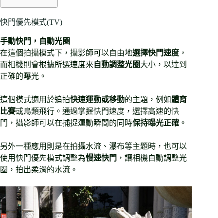
快門優先模式(TV)
手動快門，自動光圈
在這個拍攝模式下，攝影師可以自由地
選擇快門速度
，
而相機則會根據所選速度來
自動調整光圈
大小，以達到
正確的曝光。
這個模式適用於追拍
快速運動或移動
的主題，例如
體育
比賽
或鳥類飛行。通過掌握快門速度，選擇高速的快
門，攝影師可以在捕捉運動瞬間的同時
保持曝光正確
。
另外一種應用則是在拍攝水流、瀑布等主題時，也可以
使用快門優先模式調整為
慢速快門
，讓相機自動調整光
圈，拍出柔滑的水流。