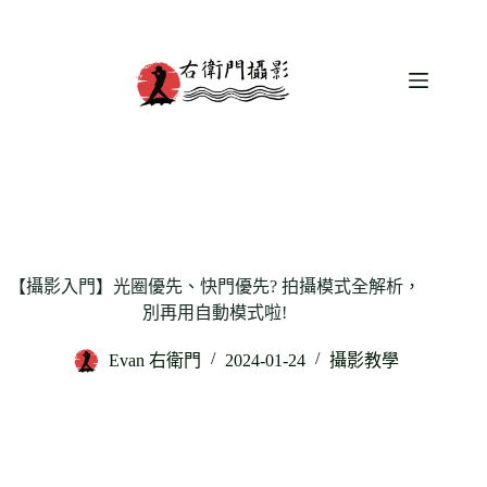
跳
至
主
要
內
容
【攝影入門】光圈優先、快門優先? 拍攝模式全解析，
別再用自動模式啦!
Evan 右衛門
2024-01-24
攝影教學