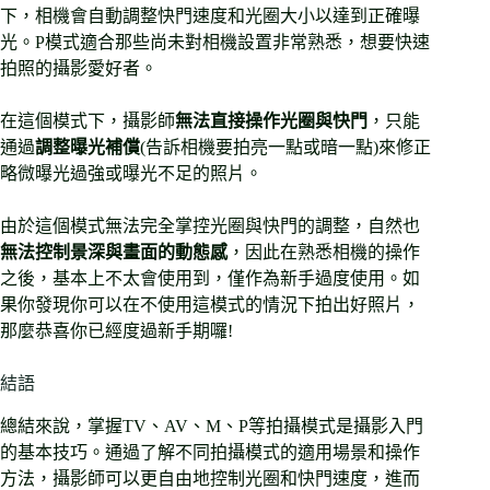
下，相機會自動調整快門速度和光圈大小以達到正確曝
光。P模式適合那些尚未對相機設置非常熟悉，想要快速
拍照的攝影愛好者。
在這個模式下，攝影師
無法直接操作光圈與快門
，只能
通過
調整曝光補償
(告訴相機要拍亮一點或暗一點)來修正
略微曝光過強或曝光不足的照片。
由於這個模式無法完全掌控光圈與快門的調整，自然也
無法控制景深與畫面的動態感
，因此在熟悉相機的操作
之後，基本上不太會使用到，僅作為新手過度使用。如
果你發現你可以在不使用這模式的情況下拍出好照片，
那麼恭喜你已經度過新手期囉!
結語
總結來說，掌握TV、AV、M、P等拍攝模式是攝影入門
的基本技巧。通過了解不同拍攝模式的適用場景和操作
方法，攝影師可以更自由地控制光圈和快門速度，進而